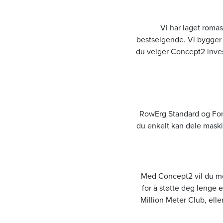
Vi har laget romas
bestselgende. Vi bygger vå
du velger Concept2 invest
RowErg Standard og Forh
du enkelt kan dele maskin
Med Concept2 vil du mott
for å støtte deg lenge e
Million Meter Club, eller