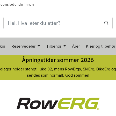
rdensledende innen
kin
Reservedeler
Tilbehør
Årer
Klær og tilbehør
Åpningstider sommer 2026
elager holder stengt i uke 32, mens RowErgs, SkiErg, BikeErg o
sendes som normalt. God sommer!