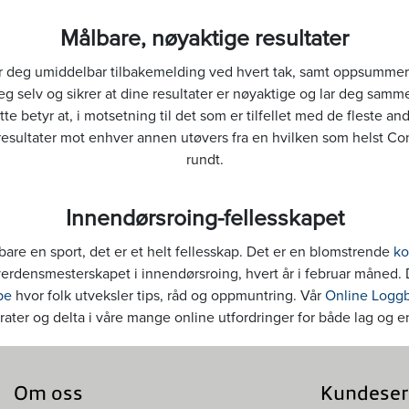
Målbare, nøyaktige resultater
r deg umiddelbar tilbakemelding ved hvert tak, samt oppsummert
eg selv og sikrer at dine resultater er nøyaktige og lar deg samme
tte betyr at, i motsetning til det som er tilfellet med de fleste a
esultater mot enhver annen utøvers fra en hvilken som helst C
rundt.
Innendørsroing-fellesskapet
bare en sport, det er et helt fellesskap. Det er en blomstrende
ko
rdensmesterskapet i innendørsroing, hvert år i februar måned. 
pe
hvor folk utveksler tips, råd og oppmuntring. Vår
Online Logg
ater og delta i våre mange online utfordringer for både lag og e
Om oss
Kundeser