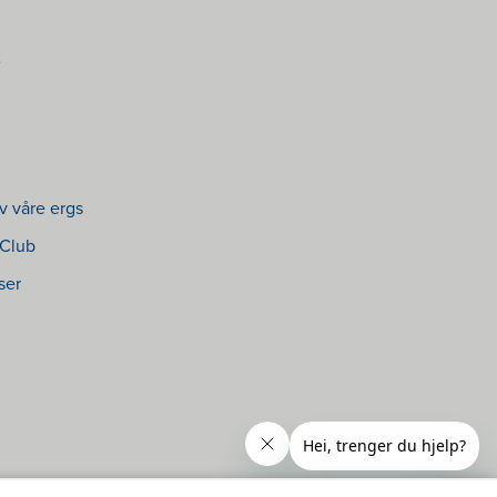
2
v våre ergs
 Club
ser