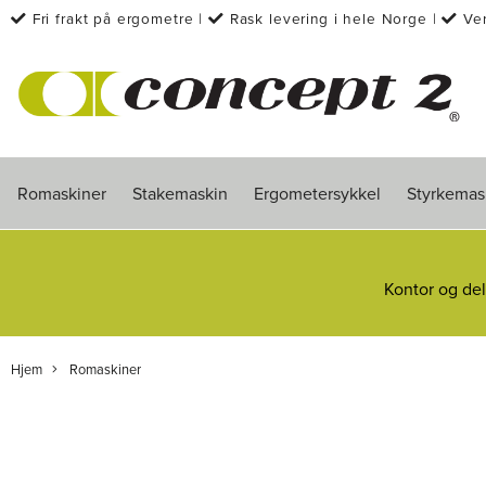
Fri frakt på ergometre
|
Rask levering i hele Norge
|
Ve
kondisjonstrening siden 1976
Romaskiner
Stakemaskin
Ergometersykkel
Styrkemas
Kontor og del
Hjem
Romaskiner