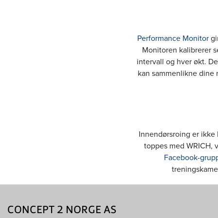
Performance Monitor
gi
Monitoren kalibrerer s
intervall og hver økt. De
kan sammenlikne dine r
Innendørsroing er ikke 
toppes med WRICH, ve
Facebook-grup
treningskamer
CONCEPT 2 NORGE AS