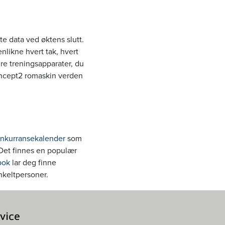
e data ved øktens slutt.
nlikne hvert tak, hvert
ndre treningsapparater, du
oncept2 romaskin verden
nkurransekalender
som
Det finnes en populær
bok
lar deg finne
nkeltpersoner.
vice