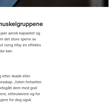
e muskelgruppene
super aerob kapasitet og
om det store spenn av
l roing tilby en effektiv
kke kan.
 etter skade eller
sskap...listen fortsetter.
forbigått dem med god
ere, eliteutøvere og for
ungere for deg også.