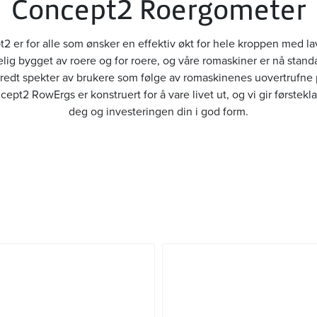
Concept2 Roergometer
 er for alle som ønsker en effektiv økt for hele kroppen med la
ig bygget av roere og for roere, og våre romaskiner er nå standa
bredt spekter av brukere som følge av romaskinenes uovertrufne 
t2 RowErgs er konstruert for å vare livet ut, og vi gir førstekl
deg og investeringen din i god form.