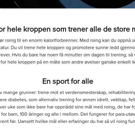
 for hele kroppen som trener alle de stor
jør roing til en enorm kaloriforbrenner. Med roing kan du oppnå 
latur. Du vil trene hele kroppen og promotere sunne ledd gjenn
ver. Hvis du bare har noen få minutter om dagen til trening, så vi
 for hele kroppen på en måte som andre øvelser ganske enkelt i
En sport for alle
g av mange grunner: trene mot et verdensmesterskap, rehabilitering
e diabetes, som alternativ trening for annen idrett, vekttap, felle
hver uke som ikke bare har oppnådd sine mål med roing, de har 
for barn, 100 åringer og alle i mellom. Det fungerer for para-utøv
trent før. Uansett hvilke mål eller erfaringer du har så vil roing f