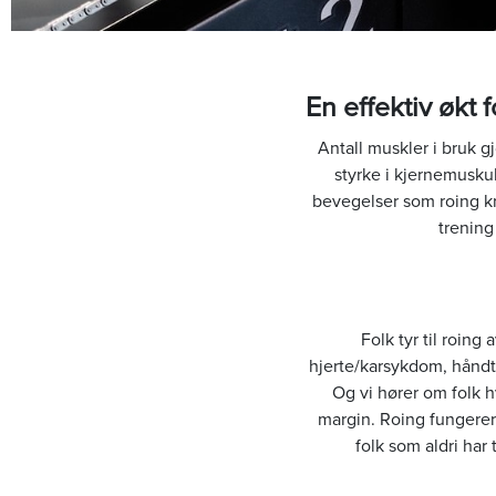
En effektiv økt
Antall muskler i bruk g
styrke i kjernemusku
bevegelser som roing kre
trening
Folk tyr til roin
hjerte/karsykdom, håndter
Og vi hører om folk 
margin. Roing fungerer 
folk som aldri har 