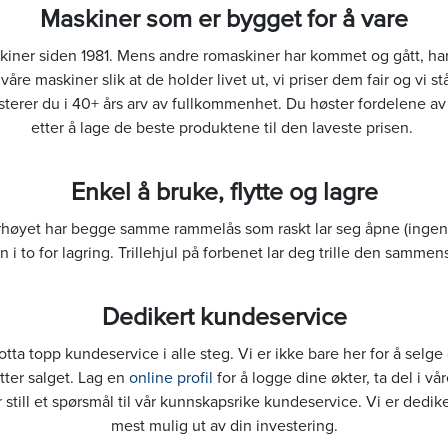
Maskiner som er bygget for å vare
kiner siden 1981. Mens andre romaskiner har kommet og gått, har
re maskiner slik at de holder livet ut, vi priser dem fair og vi s
erer du i 40+ års arv av fullkommenhet. Du høster fordelene av 
etter å lage de beste produktene til den laveste prisen.
Enkel å bruke, flytte og lagre
øyet har begge samme rammelås som raskt lar seg åpne (ingen v
 i to for lagring. Trillehjul på forbenet lar deg trille den sammen
Dedikert kundeservice
a topp kundeservice i alle steg. Vi er ikke bare her for å selge
tter salget. Lag en
online profil
for å logge dine økter, ta del i vå
 still et spørsmål til vår kunnskapsrike kundeservice. Vi er dedikert
mest mulig ut av din investering.