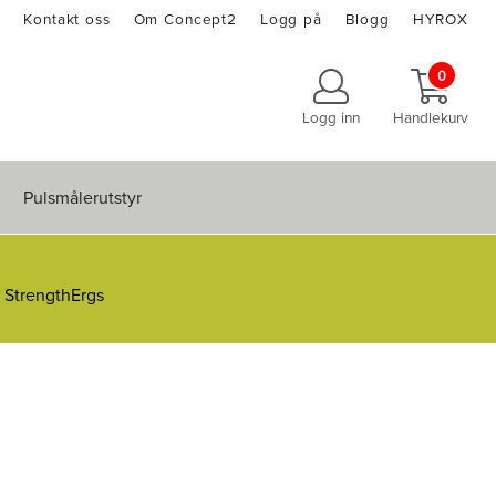
Kontakt oss
Om Concept2
Logg på
Blogg
HYROX
0
Logg inn
Handlekurv
Pulsmålerutstyr
g StrengthErgs