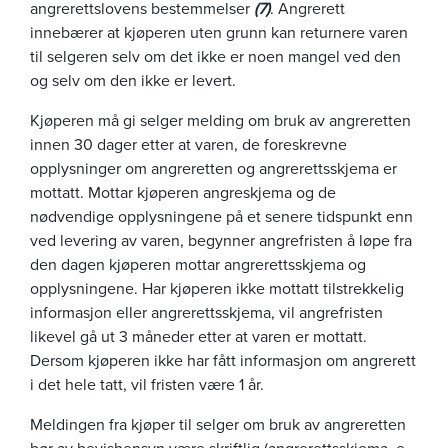
angrerettslovens bestemmelser
(7)
. Angrerett
innebærer at kjøperen uten grunn kan returnere varen
til selgeren selv om det ikke er noen mangel ved den
og selv om den ikke er levert.
Kjøperen må gi selger melding om bruk av angreretten
innen 30 dager etter at varen, de foreskrevne
opplysninger om angreretten og angrerettsskjema er
mottatt. Mottar kjøperen angreskjema og de
nødvendige opplysningene på et senere tidspunkt enn
ved levering av varen, begynner angrefristen å løpe fra
den dagen kjøperen mottar angrerettsskjema og
opplysningene. Har kjøperen ikke mottatt tilstrekkelig
informasjon eller angrerettsskjema, vil angrefristen
likevel gå ut 3 måneder etter at varen er mottatt.
Dersom kjøperen ikke har fått informasjon om angrerett
i det hele tatt, vil fristen være 1 år.
Meldingen fra kjøper til selger om bruk av angreretten
bør av bevishensyn være skriftlig (angrerettsskjema, e-