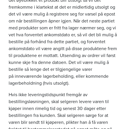
fremkomme i klartekst at det er midlertidig utsolgt og
det vil være mulig å registrere seg for varsel på epost
om når bestillingen åpner igjen. Når det neste partiet
med produkter som er fritt fra lager nærmer seg, og vi
vet hva forventet ankomstdato er, så vil det bli mulig å
bestille på forhånd fra dette partiet, og forventet
ankomstdato vil være angitt på disse produktene frem
til produktene er mottatt. Utsending av ordrer vil først
kunne skje fra denne datoen. Det vil være mulig å
bestille så lenge det er tilgjengelige varer
på inneværende lagerbeholding, eller kommende
lagerbeholdning (hvis utsolgt).
Hvis ikke leveringstidspunkt fremgår av
bestillingsløsningen, skal selgeren levere varen til
kjøper innen rimelig tid og senest 30 dager etter
bestillingen fra kunden. Skal selgeren sørge for at
varen blir sendt til kjøperen, plikter han å få varen
fraktet til bestemmelsesstedet på egnet måte og på