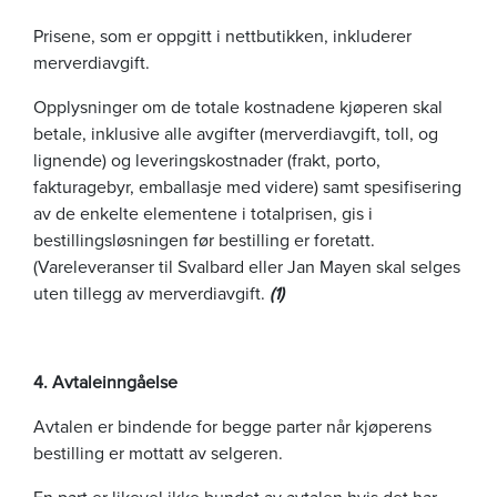
Prisene, som er oppgitt i nettbutikken, inkluderer
merverdiavgift.
Opplysninger om de totale kostnadene kjøperen skal
betale, inklusive alle avgifter (merverdiavgift, toll, og
lignende) og leveringskostnader (frakt, porto,
fakturagebyr, emballasje med videre) samt spesifisering
av de enkelte elementene i totalprisen, gis i
bestillingsløsningen før bestilling er foretatt.
(Vareleveranser til Svalbard eller Jan Mayen skal selges
uten tillegg av merverdiavgift.
(1)
4. Avtaleinngåelse
Avtalen er bindende for begge parter når kjøperens
bestilling er mottatt av selgeren.
En part er likevel ikke bundet av avtalen hvis det har