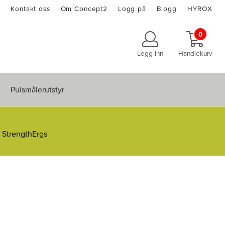
Kontakt oss
Om Concept2
Logg på
Blogg
HYROX
0
Logg inn
Handlekurv
Pulsmålerutstyr
g StrengthErgs