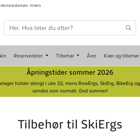
rdensledende innen
kin
Reservedeler
Tilbehør
Årer
Klær og tilbehør
Åpningstider sommer 2026
elager holder stengt i uke 32, mens RowErgs, SkiErg, BikeErg o
sendes som normalt. God sommer!
Tilbehør til SkiErgs