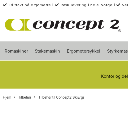
Fri frakt på ergometre
|
Rask levering i hele Norge
|
Ve
kondisjonstrening siden 1976
Romaskiner
Stakemaskin
Ergometersykkel
Styrkemas
Kontor og del
Hjem
Tilbehør
Tilbehør til Concept2 SkiErgs