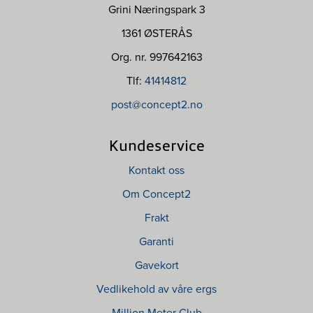
Grini Næringspark 3
1361 ØSTERÅS
Org. nr. 997642163
Tlf:
41414812
post@concept2.no
Kundeservice
Kontakt oss
Om Concept2
Frakt
Garanti
Gavekort
Vedlikehold av våre ergs
Million Meter Club