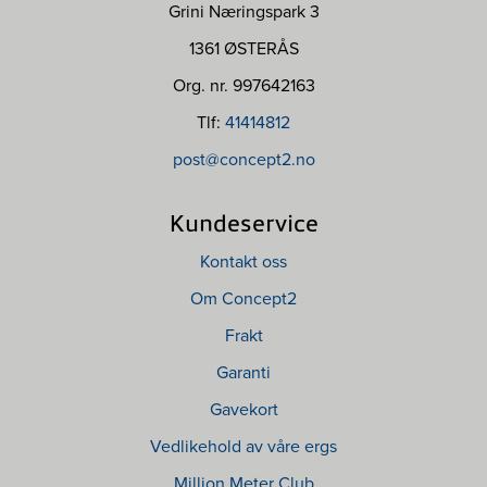
Grini Næringspark 3
1361 ØSTERÅS
Org. nr. 997642163
Tlf:
41414812
post@concept2.no
Kundeservice
Kontakt oss
Om Concept2
Frakt
Garanti
Gavekort
Vedlikehold av våre ergs
Million Meter Club