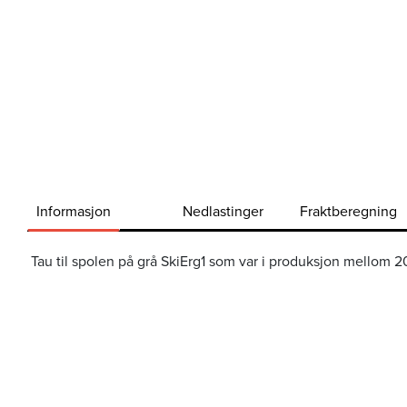
Informasjon
Nedlastinger
Fraktberegning
Tau til spolen på grå SkiErg1 som var i produksjon mellom 
Frakt og leveringsalternativer