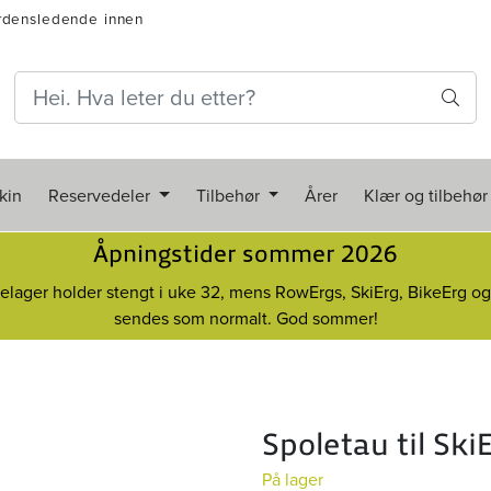
rdensledende innen
kin
Reservedeler
Tilbehør
Årer
Klær og tilbehør
Åpningstider sommer 2026
elager holder stengt i uke 32, mens RowErgs, SkiErg, BikeErg o
sendes som normalt. God sommer!
Spoletau til Ski
På lager