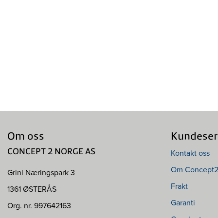
Om oss
Kundeser
Kontakt oss
CONCEPT 2 NORGE AS
Om Concept
Grini Næringspark 3
Frakt
1361 ØSTERÅS
Garanti
Org. nr. 997642163