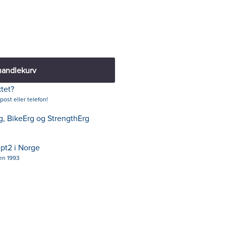
handlekurv
tet?
post eller telefon!
rg, BikeErg og StrengthErg
pt2 i Norge
den 1993