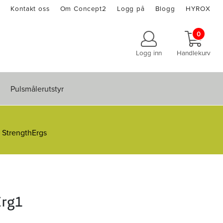
Kontakt oss
Om Concept2
Logg på
Blogg
HYROX
0
Logg inn
Handlekurv
Pulsmålerutstyr
g StrengthErgs
Erg1