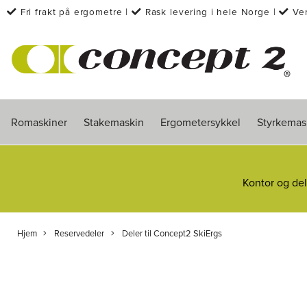
Fri frakt på ergometre
|
Rask levering i hele Norge
|
Ve
kondisjonstrening siden 1976
Romaskiner
Stakemaskin
Ergometersykkel
Styrkemas
Kontor og del
Hjem
Reservedeler
Deler til Concept2 SkiErgs